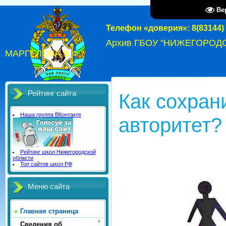
Ве
Телефон «доверия»: 8(83144) 
Архив ГБОУ "НИЖЕГОРОД
МАРГЕЛОВА В.Ф."
Рейтинг сайта
Как сохран
Наша группа ВКонтакте
авторитет?
Рейтинг школ Нижегородской
области
Топ сайтов школ РФ
Меню сайта
Главная страница
Сведения об