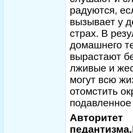
радуются, ес
вызывает у д
страх. В резу
домашнего т
вырастают бе
лживые и жес
могут всю жи
отомстить о
подавленное 
Авторитет
педантизма.