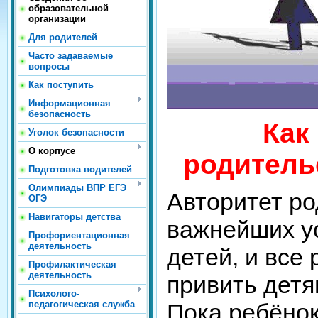
образовательной
организации
Для родителей
Часто задаваемые
вопросы
Как поступить
Информационная
безопасность
Как
Уголок безопасности
О корпусе
родитель
Подготовка водителей
Олимпиады ВПР ЕГЭ
Авторитет ро
ОГЭ
Навигаторы детства
важнейших у
Профориентационная
деятельность
детей, и все
Профилактическая
деятельность
привить детя
Психолого-
педагогическая служба
Пока ребёнок