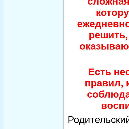
сложная
котор
ежедневно
решить,
оказывают
Есть не
правил, 
соблюда
воспи
Родительский