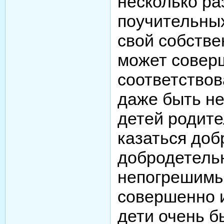
несколько раз
поучительны
свой собстве
может совер
соответствов
даже быть не
детей родите
казаться до
добродетель
непогрешимы
совершенно и
дети очень б