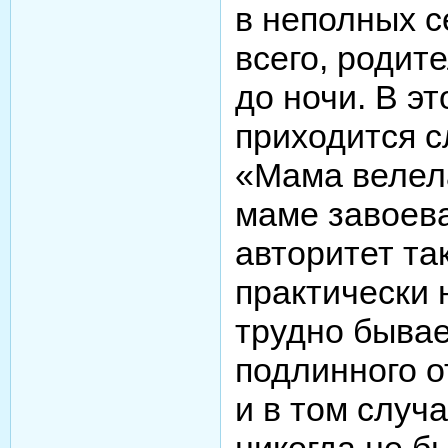
в неполных с
всего, родит
до ночи. В э
приходится с
«Мама велела
маме завоев
авторитет та
практически 
трудно бывае
подлинного о
и в том случа
никогда не б