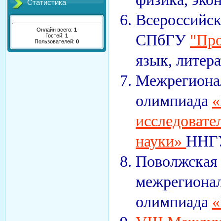
Статистика
Всероссийск
Онлайн всего:
1
СПбГУ
"Про
Гостей:
1
Пользователей:
0
язык, литера
Межрегиона
олимпиада
«
исследовате
науки»
ННГУ
Поволжская
межрегиона
олимпиада
«