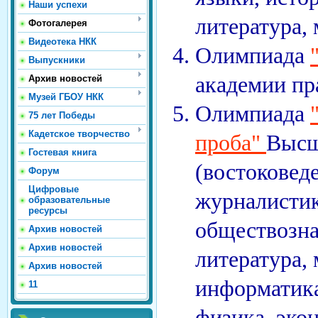
Наши успехи
литература, 
Фотогалерея
Видеотека НКК
Олимпиада
Выпускники
академии пр
Архив новостей
Музей ГБОУ НКК
Олимпиада
75 лет Победы
Кадетское творчество
проба"
Высш
Гостевая книга
(востоковеде
Форум
Цифровые
журналистик
образовательные
ресурсы
обществозна
Архив новостей
Архив новостей
литература, 
Архив новостей
информатика
11
физика, эко