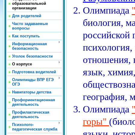
образовательной
Олимпиада
организации
Для родителей
биология, м
Часто задаваемые
вопросы
российской 
Как поступить
Информационная
психология,
безопасность
Уголок безопасности
отношения, 
О корпусе
язык, химия,
Подготовка водителей
Олимпиады ВПР ЕГЭ
обществозна
ОГЭ
Навигаторы детства
география, м
Профориентационная
деятельность
Олимпиада
Профилактическая
деятельность
горы"
(биол
Психолого-
педагогическая служба
языки, исто