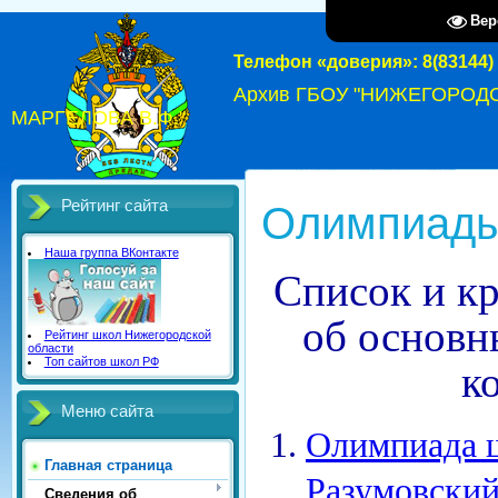
Вер
Телефон «доверия»: 8(83144) 
Архив ГБОУ "НИЖЕГОРОД
МАРГЕЛОВА В.Ф."
Рейтинг сайта
Олимпиад
Наша группа ВКонтакте
Список и к
об основн
Рейтинг школ Нижегородской
области
Топ сайтов школ РФ
к
Меню сайта
Олимпиада 
Главная страница
Разумовский
Сведения об