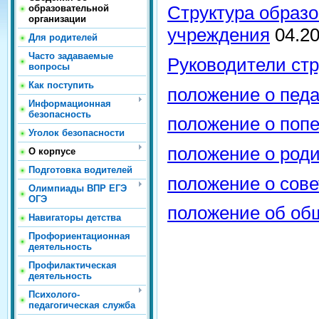
Структура образо
образовательной
организации
учреждения
04.2
Для родителей
Часто задаваемые
Руководители ст
вопросы
Как поступить
положение о педа
Информационная
безопасность
положение о попе
Уголок безопасности
положение о род
О корпусе
Подготовка водителей
положение о сове
Олимпиады ВПР ЕГЭ
ОГЭ
положение об об
Навигаторы детства
Профориентационная
деятельность
Профилактическая
деятельность
Психолого-
педагогическая служба