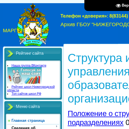
Вер
Телефон «доверия»: 8(83144) 
Архив ГБОУ "НИЖЕГОРОД
МАРГЕЛОВА В.Ф."
Рейтинг сайта
Структура 
Наша группа ВКонтакте
управлени
образоват
Рейтинг школ Нижегородской
области
Топ сайтов школ РФ
организаци
Меню сайта
Положение о стр
подразделениях
0
Главная страница
Сведения об