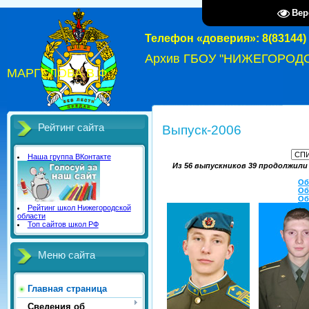
Вер
Телефон «доверия»: 8(83144) 
Архив ГБОУ "НИЖЕГОРОД
МАРГЕЛОВА В.Ф."
Рейтинг сайта
Выпуск-2006
Наша группа ВКонтакте
Из 56 выпускников 39 продолжили
Об
Об
Об
Рейтинг школ Нижегородской
области
Топ сайтов школ РФ
Меню сайта
Главная страница
Сведения об