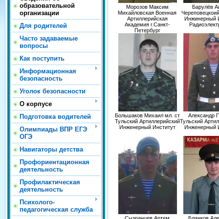
образовательной
Морозов Максим
Барулёв А
организации
Михайловская Военная
Череповецкои
Артиллерийская
Инжинерный 
Академия г.Санкт-
Радиоэлект
Для родителей
Петербург
Часто задаваемые
вопросы
Как поступить
Информационная
безопасность
Уголок безопасности
О корпусе
Большаков Михаил мл. ст
Александр 
Подготовка водителей
Тульский Артиллерийский
Тульский Арти
Инженерный Институт
Инженерный 
Олимпиады ВПР ЕГЭ
ОГЭ
Навигаторы детства
Профориентационная
деятельность
Профилактическая
деятельность
Психолого-
педагогическая служба
Сызранцев Артем
Бланков Ал