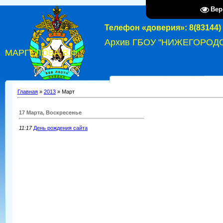
Вер
Телефон «доверия»: 8(83144) 
Архив ГБОУ "НИЖЕГОРОД
МАРГЕЛОВА В.Ф."
Главная
»
2013
»
Март
17 Марта, Воскресенье
11:17
День рождения сайта