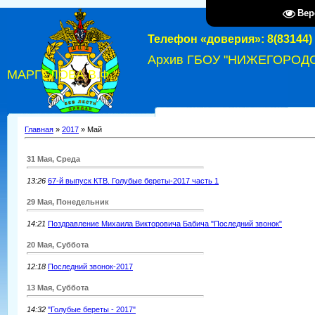
Вер
Телефон «доверия»: 8(83144) 
Архив ГБОУ "НИЖЕГОРОД
МАРГЕЛОВА В.Ф."
Главная
»
2017
»
Май
31 Мая, Среда
13:26
67-й выпуск КТВ. Голубые береты-2017 часть 1
29 Мая, Понедельник
14:21
Поздравление Михаила Викторовича Бабича "Последний звонок"
20 Мая, Суббота
12:18
Последний звонок-2017
13 Мая, Суббота
14:32
"Голубые береты - 2017"