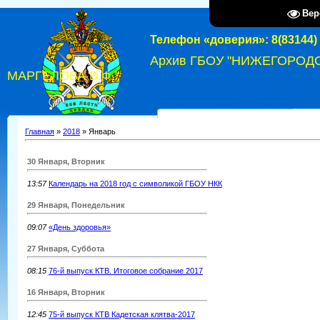
Вер
Телефон «доверия»: 8(83144) 
Архив ГБОУ "НИЖЕГОРОД
МАРГЕЛОВА В.Ф."
Главная
»
2018
»
Январь
30 Января, Вторник
13:57
Календарь на 2018 год с символикой ГБОУ НКК
29 Января, Понедельник
09:07
«День здоровья»
27 Января, Суббота
08:15
76-й выпуск КТВ. Итоговое собрание 2017
16 Января, Вторник
12:45
75-й выпуск КТВ Кадетская клятва-2017