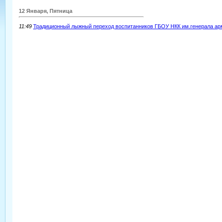
12 Января, Пятница
11:49
Традиционный лыжный переход воспитанников ГБОУ НКК им.генерала ар