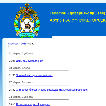
Телефон «доверия»: 8(83144) 
Архив ГБОУ "НИЖЕГОРОД
Главная
»
2018
»
Март
31 Марта, Суббота
10:45
День самоуправления
28 Марта, Среда
11:58
Полевой выход в зимний лес.
27 Марта, Вторник
10:42
X Всероссийская учебно-исследовательская конференция
24 Марта, Суббота
09:09
В России избран Президент