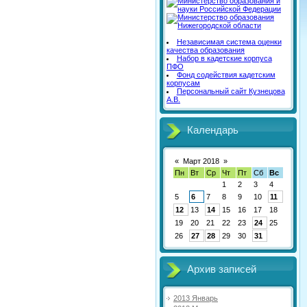
Независимая система оценки
качества образования
Набор в кадетские корпуса
ПФО
Фонд содействия кадетским
корпусам
Персональный сайт Кузнецова
А.В.
Календарь
«
Март 2018
»
Пн
Вт
Ср
Чт
Пт
Сб
Вс
1
2
3
4
5
6
7
8
9
10
11
12
13
14
15
16
17
18
19
20
21
22
23
24
25
26
27
28
29
30
31
Архив записей
2013 Январь