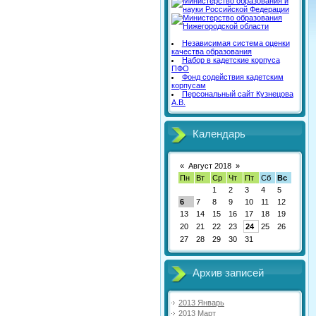
Независимая система оценки
качества образования
Набор в кадетские корпуса
ПФО
Фонд содействия кадетским
корпусам
Персональный сайт Кузнецова
А.В.
Календарь
«
Август 2018
»
Пн
Вт
Ср
Чт
Пт
Сб
Вс
1
2
3
4
5
6
7
8
9
10
11
12
13
14
15
16
17
18
19
20
21
22
23
24
25
26
27
28
29
30
31
Архив записей
2013 Январь
2013 Март