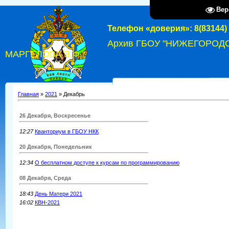
Вер
Телефон «доверия»: 8(83144) 
Архив ГБОУ "НИЖЕГОРОД
МАРГЕЛОВА В.Ф."
Главная
»
2021
»
Декабрь
26 Декабря, Воскресенье
12:27
Кванториум в ГБОУ НКК
20 Декабря, Понедельник
12:34
О бесплатном доступе к курсам по программированию
08 Декабря, Среда
18:43
День Матери 2021
16:02
КВН-2021