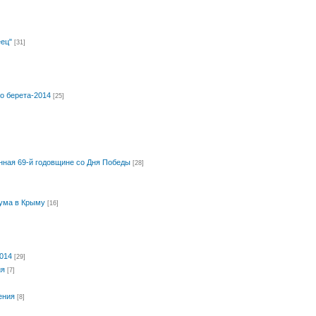
ец"
[31]
о берета-2014
[25]
ная 69-й годовщине со Дня Победы
[28]
дума в Крыму
[16]
014
[29]
ия
[7]
ения
[8]