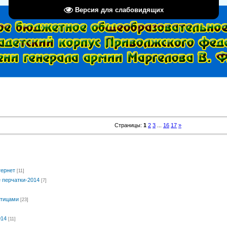
Версия для слабовидящих
Страницы
:
1
2
3
...
16
17
»
тернет
[11]
 перчатки-2014
[7]
птицами
[23]
014
[11]