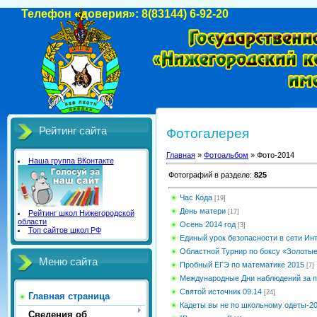
Телефон «доверия»: 8(83144) 6-92-20
Рейтинг сайта
Фотогалерея
Главная
»
Фотоальбом
» Фото-2014
Наша группа ВКонтакте
Фотографий в разделе
:
825
Час Кода
[19]
День матери
[17]
Рейтинг школ Нижегородской
области
Осень 2014 год
[3]
Топ сайтов школ РФ
Единый урок безопасности в сети Ин
Областной Турнир по боксу «Золотые
Меню сайта
Пробный ЕГЭ по математике 2015
[7]
Международные Дни наблюдений за 
Святой источник 09.14
[24]
Главная страница
Кадеты вы не по школьному одеты-2
Сведения об