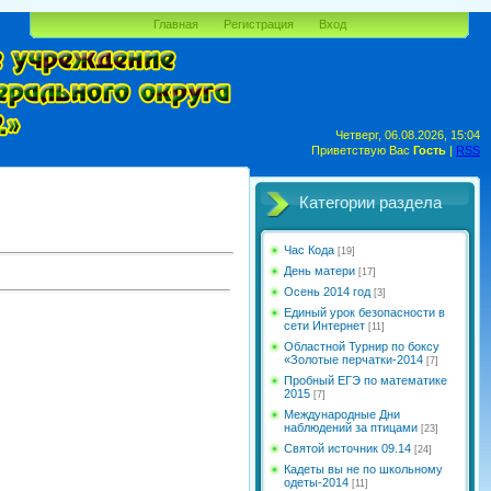
Главная
Регистрация
Вход
Четверг, 06.08.2026, 15:04
Приветствую Вас
Гость
|
RSS
Категории раздела
Час Кода
[19]
День матери
[17]
Осень 2014 год
[3]
Единый урок безопасности в
сети Интернет
[11]
Областной Турнир по боксу
«Золотые перчатки-2014
[7]
Пробный ЕГЭ по математике
2015
[7]
Международные Дни
наблюдений за птицами
[23]
Святой источник 09.14
[24]
Кадеты вы не по школьному
одеты-2014
[11]