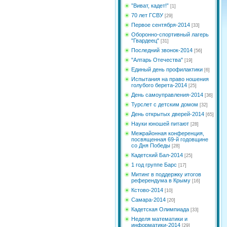
”Виват, кадет!”
[1]
70 лет ГСВУ
[29]
Первое сентября-2014
[33]
Оборонно-спортивный лагерь
"Гвардеец"
[31]
Последний звонок-2014
[56]
"Алтарь Отечества"
[19]
Единый день профилактики
[6]
Испытания на право ношения
голубого берета-2014
[25]
День самоуправления-2014
[36]
Турслет с детским домом
[32]
День открытых дверей-2014
[65]
Науки юношей питают
[28]
Межрайонная конференция,
посвященная 69-й годовщине
со Дня Победы
[28]
Кадетский Бал-2014
[25]
1 год группе Барс
[17]
Митинг в поддержку итогов
референдума в Крыму
[16]
Кстово-2014
[10]
Самара-2014
[20]
Кадетская Олимпиада
[33]
Неделя математики и
информатики-2014
[29]