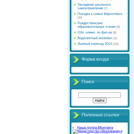
Заседание школьного
самоуправления
[7]
Поездка к семье Маргеловых
[20]
Рождественские
образовательные чтения
[8]
Обл. олимп. по физ-ре
[8]
Водосвятный молебен
[11]
Лыжный переход-2014
[110]
Форма входа
Поиск
Полезные ссылки
Наша группа ВКонтакте