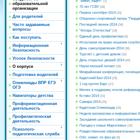
”Виват, кадет!”
[1]
образовательной
70 лет ГСВУ
[29]
организации
Первое сентября-2014
[33]
Для родителей
Оборонно-спортивный лагерь "Гварде
Часто задаваемые
Последний звонок-2014
[56]
вопросы
"Алтарь Отечества"
[19]
Единый день профилактики
Как поступить
[6]
Испытания на право ношения голубог
Информационная
День самоуправления-2014
[36]
безопасность
Турслет с детским домом
[32]
Уголок безопасности
День открытых дверей-2014
[65]
О корпусе
Науки юношей питают
[28]
Межрайонная конференция, посвящен
Подготовка водителей
Кадетский Бал-2014
[25]
Олимпиады ВПР ЕГЭ
1 год группе Барс
[17]
ОГЭ
Митинг в поддержку итогов референ
Навигаторы детства
Кстово-2014
[10]
Самара-2014
[20]
Профориентационная
Кадетская Олимпиада
деятельность
[33]
Неделя математики и информатики-2
Профилактическая
Заседание школьного самоуправлен
деятельность
Поездка к семье Маргеловых
[20]
Психолого-
Рождественские образовательные чт
педагогическая служба
Обл. олимп. по физ-ре
[8]