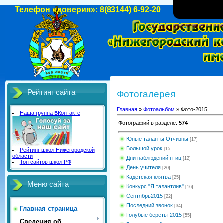
Телефон «доверия»: 8(83144) 6-92-20
Рейтинг сайта
Фотогалерея
Главная
»
Фотоальбом
» Фото-2015
Наша группа ВКонтакте
Фотографий в разделе
:
574
Юные таланты Отчизны
[17]
Большой урок
[15]
Рейтинг школ Нижегородской
области
Дни наблюдений птиц
[12]
Топ сайтов школ РФ
День учителя
[20]
Кадетская клятва
[25]
Меню сайта
Конкурс "Я талантлив"
[16]
Сентябрь2015
[22]
Последний звонок
[34]
Главная страница
Голубые береты-2015
[55]
Сведения об