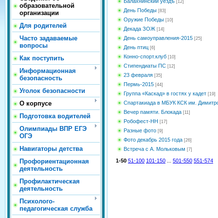
Балахнинский уездъ
[12]
образовательной
День Победы
[83]
организации
Оружие Победы
[10]
Для родителей
Декада ЗОЖ
[14]
Часто задаваемые
День самоуправления-2015
[25]
вопросы
День птиц
[6]
Конно-спорт.клуб
Как поступить
[10]
Стипендиаты ПС
[12]
Информационная
23 февраля
[35]
безопасность
Пермь-2015
[44]
Уголок безопасности
Группа «Каскад» в гостях у кадет
[19]
О корпусе
Спартакиада в МБУК КСК им. Димитр
Вечер памяти. Блокада
[11]
Подготовка водителей
Робофест-НН
[17]
Олимпиады ВПР ЕГЭ
Разные фото
[9]
ОГЭ
Фото декабрь 2015 года
[26]
Навигаторы детства
Встреча с А. Мольковым
[7]
Профориентационная
1-50
51-100
101-150
...
501-550
551-574
деятельность
Профилактическая
деятельность
Психолого-
педагогическая служба